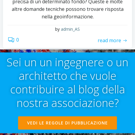
precisa di un determinato fondo? Queste e molte
altre domande tecniche possono trovare risposta
nella geoinformazione.
by
admin_AS
0
read more
Sei un un ingegnere o un
architetto che vuole
contribuire al blog della
nostra associazione?
VEDI LE REGOLE DI PUBBLICAZIONE