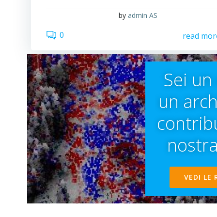
by
admin AS
0
read mor
Sei un
un arch
contribu
nostra
VEDI LE