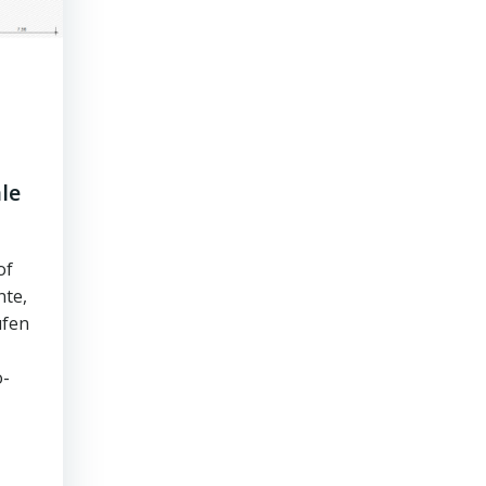
le
of
nte,
ufen
o-