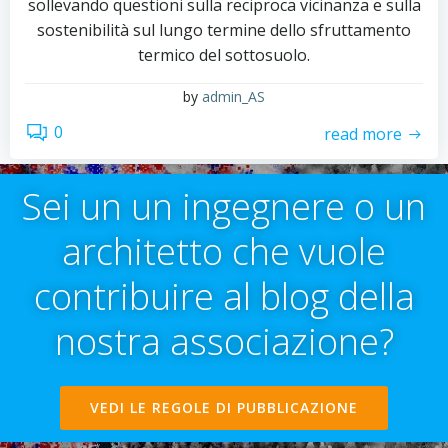
sollevando questioni sulla reciproca vicinanza e sulla
sostenibilità sul lungo termine dello sfruttamento
termico del sottosuolo.
by
admin_AS
0
read more
Sei un un ingegnere o un
architetto che vuole
contribuire al blog della
nostra associazione?
VEDI LE REGOLE DI PUBBLICAZIONE