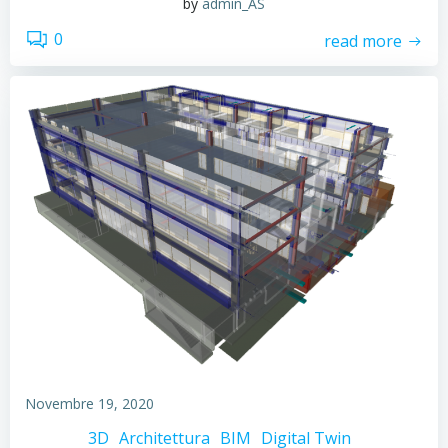
by
admin_AS
0
read more
Novembre 19, 2020
3D
Architettura
BIM
Digital Twin